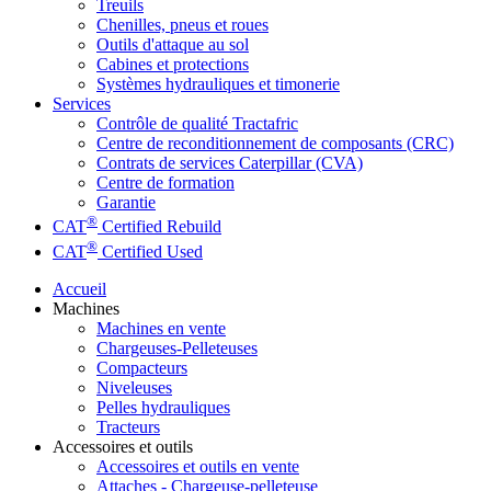
Treuils
Chenilles, pneus et roues
Outils d'attaque au sol
Cabines et protections
Systèmes hydrauliques et timonerie
Services
Contrôle de qualité Tractafric
Centre de reconditionnement de composants (CRC)
Contrats de services Caterpillar (CVA)
Centre de formation
Garantie
®
CAT
Certified Rebuild
®
CAT
Certified Used
Accueil
Machines
Machines en vente
Chargeuses-Pelleteuses
Compacteurs
Niveleuses
Pelles hydrauliques
Tracteurs
Accessoires et outils
Accessoires et outils en vente
Attaches - Chargeuse-pelleteuse