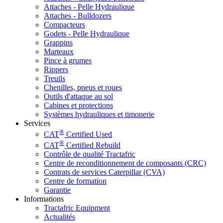
Attaches - Pelle Hydraulique
Attaches - Bulldozers
Compacteurs
Godets - Pelle Hydraulique
Grappins
Marteaux
Pince à grumes
Rippers
Treuils
Chenilles, pneus et roues
Outils d'attaque au sol
Cabines et protections
Systèmes hydrauliques et timonerie
Services
®
CAT
Certified Used
®
CAT
Certified Rebuild
Contrôle de qualité Tractafric
Centre de reconditionnement de composants (CRC)
Contrats de services Caterpillar (CVA)
Centre de formation
Garantie
Informations
Tractafric Equipment
Actualités