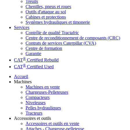
Treuils
Chenilles, pneus et roues
Outils d'attaque au sol
Cabines et protections
Systèmes hydrauliques et timonerie
Services
Contrôle de qualité Tractafric
Centre de reconditionnement de composants (CRC)
Contrats de services Caterpillar (CVA)
Centre de formation
Garantie
®
CAT
Certified Rebuild
®
CAT
Certified Used
Accueil
Machines
Machines en vente
Chargeuses-Pelleteuses
Compacteurs
Niveleuses
Pelles hydrauliques
Tracteurs
Accessoires et outils
Accessoires et outils en vente
Attaches - Chargeuse-pelleteuse