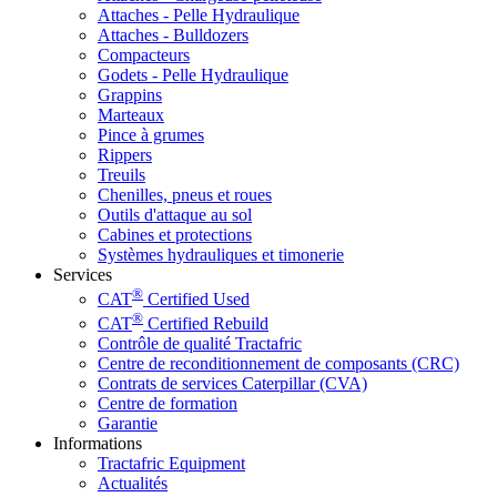
Attaches - Pelle Hydraulique
Attaches - Bulldozers
Compacteurs
Godets - Pelle Hydraulique
Grappins
Marteaux
Pince à grumes
Rippers
Treuils
Chenilles, pneus et roues
Outils d'attaque au sol
Cabines et protections
Systèmes hydrauliques et timonerie
Services
®
CAT
Certified Used
®
CAT
Certified Rebuild
Contrôle de qualité Tractafric
Centre de reconditionnement de composants (CRC)
Contrats de services Caterpillar (CVA)
Centre de formation
Garantie
Informations
Tractafric Equipment
Actualités