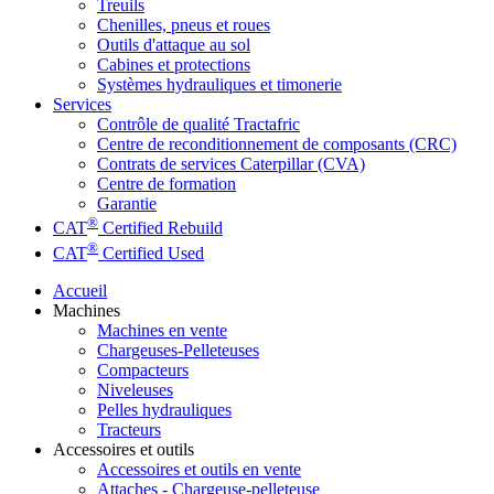
Treuils
Chenilles, pneus et roues
Outils d'attaque au sol
Cabines et protections
Systèmes hydrauliques et timonerie
Services
Contrôle de qualité Tractafric
Centre de reconditionnement de composants (CRC)
Contrats de services Caterpillar (CVA)
Centre de formation
Garantie
®
CAT
Certified Rebuild
®
CAT
Certified Used
Accueil
Machines
Machines en vente
Chargeuses-Pelleteuses
Compacteurs
Niveleuses
Pelles hydrauliques
Tracteurs
Accessoires et outils
Accessoires et outils en vente
Attaches - Chargeuse-pelleteuse