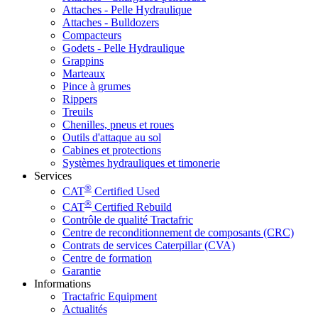
Attaches - Pelle Hydraulique
Attaches - Bulldozers
Compacteurs
Godets - Pelle Hydraulique
Grappins
Marteaux
Pince à grumes
Rippers
Treuils
Chenilles, pneus et roues
Outils d'attaque au sol
Cabines et protections
Systèmes hydrauliques et timonerie
Services
®
CAT
Certified Used
®
CAT
Certified Rebuild
Contrôle de qualité Tractafric
Centre de reconditionnement de composants (CRC)
Contrats de services Caterpillar (CVA)
Centre de formation
Garantie
Informations
Tractafric Equipment
Actualités