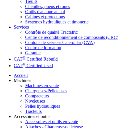
Treuils
Chenilles, pneus et roues
Outils d'attaque au sol
Cabines et protections
Systèmes hydrauliques et timonerie
Services
Contrôle de qualité Tractafric
Centre de reconditionnement de composants (CRC)
Contrats de services Caterpillar (CVA)
Centre de formation
Garantie
®
CAT
Certified Rebuild
®
CAT
Certified Used
Accueil
Machines
Machines en vente
Chargeuses-Pelleteuses
Compacteurs
Niveleuses
Pelles hydrauliques
Tracteurs
Accessoires et outils
Accessoires et outils en vente
Attaches - Chargeuse-pelleteuse