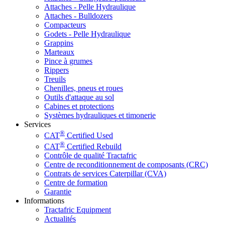
Attaches - Pelle Hydraulique
Attaches - Bulldozers
Compacteurs
Godets - Pelle Hydraulique
Grappins
Marteaux
Pince à grumes
Rippers
Treuils
Chenilles, pneus et roues
Outils d'attaque au sol
Cabines et protections
Systèmes hydrauliques et timonerie
Services
®
CAT
Certified Used
®
CAT
Certified Rebuild
Contrôle de qualité Tractafric
Centre de reconditionnement de composants (CRC)
Contrats de services Caterpillar (CVA)
Centre de formation
Garantie
Informations
Tractafric Equipment
Actualités