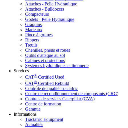
Attaches - Pelle Hydraulique
Attaches - Bulldozers
Compacteurs
Godets - Pelle Hydraulique
Grappins
Marteaux
Pince à grumes
Rippers
Treuils
Chenilles, pneus et roues
Outils d'attaque au sol
Cabines et protections
Systèmes hydrauliques et timonerie
Services
®
CAT
Certified Used
®
CAT
Certified Rebuild
Contrôle de qualité Tractafric
Centre de reconditionnement de composants (CRC)
Contrats de services Caterpillar (CVA)
Centre de formation
Garantie
Informations
Tractafric Equipment
Actualités