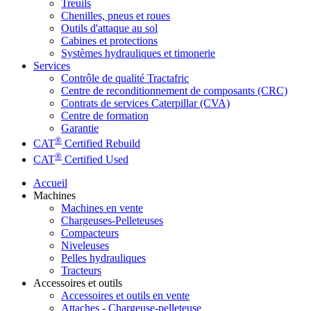
Treuils
Chenilles, pneus et roues
Outils d'attaque au sol
Cabines et protections
Systèmes hydrauliques et timonerie
Services
Contrôle de qualité Tractafric
Centre de reconditionnement de composants (CRC)
Contrats de services Caterpillar (CVA)
Centre de formation
Garantie
®
CAT
Certified Rebuild
®
CAT
Certified Used
Accueil
Machines
Machines en vente
Chargeuses-Pelleteuses
Compacteurs
Niveleuses
Pelles hydrauliques
Tracteurs
Accessoires et outils
Accessoires et outils en vente
Attaches - Chargeuse-pelleteuse