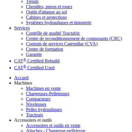
Treuils
Chenilles, pneus et roues
Outils d'attaque au sol
Cabines et protections
Systèmes hydrauliques et timonerie
Services
Contrôle de qualité Tractafric
Centre de reconditionnement de composants (CRC)
Contrats de services Caterpillar (CVA)
Centre de formation
Garantie
®
CAT
Certified Rebuild
®
CAT
Certified Used
Accueil
Machines
Machines en vente
Chargeuses-Pelleteuses
Compacteurs
Niveleuses
Pelles hydrauliques
Tracteurs
Accessoires et outils
Accessoires et outils en vente
Attaches - Chargeuse-pelleteuse