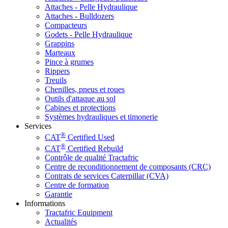
Attaches - Pelle Hydraulique
Attaches - Bulldozers
Compacteurs
Godets - Pelle Hydraulique
Grappins
Marteaux
Pince à grumes
Rippers
Treuils
Chenilles, pneus et roues
Outils d'attaque au sol
Cabines et protections
Systèmes hydrauliques et timonerie
Services
®
CAT
Certified Used
®
CAT
Certified Rebuild
Contrôle de qualité Tractafric
Centre de reconditionnement de composants (CRC)
Contrats de services Caterpillar (CVA)
Centre de formation
Garantie
Informations
Tractafric Equipment
Actualités