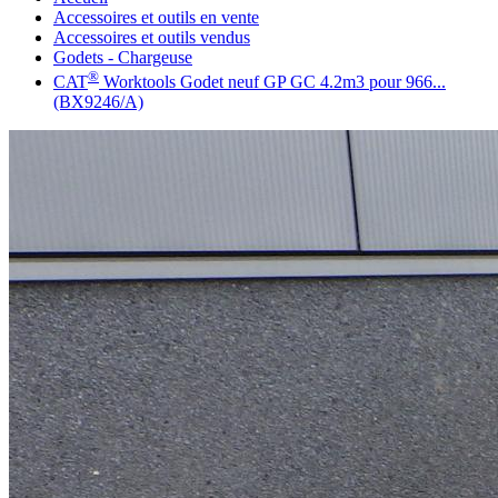
Accessoires et outils en vente
Accessoires et outils vendus
Godets - Chargeuse
®
CAT
Worktools Godet neuf GP GC 4.2m3 pour 966...
(BX9246/A)