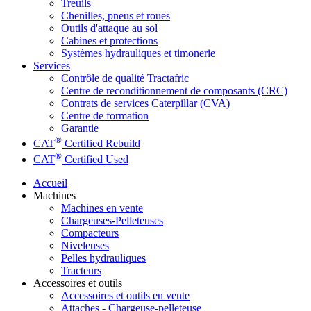
Treuils
Chenilles, pneus et roues
Outils d'attaque au sol
Cabines et protections
Systèmes hydrauliques et timonerie
Services
Contrôle de qualité Tractafric
Centre de reconditionnement de composants (CRC)
Contrats de services Caterpillar (CVA)
Centre de formation
Garantie
®
CAT
Certified Rebuild
®
CAT
Certified Used
Accueil
Machines
Machines en vente
Chargeuses-Pelleteuses
Compacteurs
Niveleuses
Pelles hydrauliques
Tracteurs
Accessoires et outils
Accessoires et outils en vente
Attaches - Chargeuse-pelleteuse