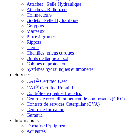
Attaches - Pelle Hydraulique
Attaches - Bulldozers
Compacteurs
Godets - Pelle Hydraulique
Grappins
Marteaux
Pince à grumes
Rippers
Treuils
Chenilles, pneus et roues
Outils d'attaque au sol
Cabines et protections
Systèmes hydrauliques et timonerie
Services
®
CAT
Certified Used
®
CAT
Certified Rebuild
Contrôle de qualité Tractafric
Centre de reconditionnement de composants (CRC)
Contrats de services Caterpillar (CVA)
Centre de formation
Garantie
Informations
Tractafric Equipment
Actualités