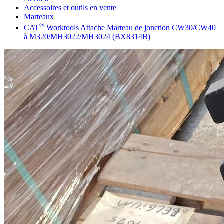
Accessoires et outils en vente
Marteaux
®
CAT
Worktools Attache Marteau de jonction CW30/CW40
à M320/MH3022/MH3024 (BX8314B)