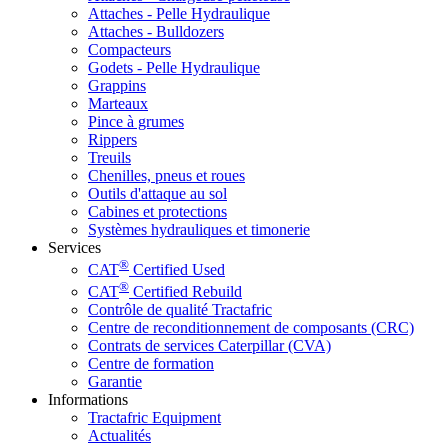
Attaches - Pelle Hydraulique
Attaches - Bulldozers
Compacteurs
Godets - Pelle Hydraulique
Grappins
Marteaux
Pince à grumes
Rippers
Treuils
Chenilles, pneus et roues
Outils d'attaque au sol
Cabines et protections
Systèmes hydrauliques et timonerie
Services
®
CAT
Certified Used
®
CAT
Certified Rebuild
Contrôle de qualité Tractafric
Centre de reconditionnement de composants (CRC)
Contrats de services Caterpillar (CVA)
Centre de formation
Garantie
Informations
Tractafric Equipment
Actualités