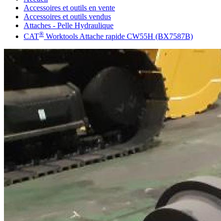
Accessoires et outils en vente
Accessoires et outils vendus
Attaches - Pelle Hydraulique
®
CAT
Worktools Attache rapide CW55H (BX7587B)