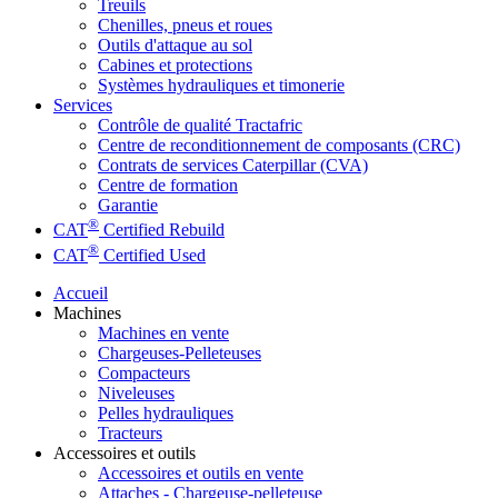
Treuils
Chenilles, pneus et roues
Outils d'attaque au sol
Cabines et protections
Systèmes hydrauliques et timonerie
Services
Contrôle de qualité Tractafric
Centre de reconditionnement de composants (CRC)
Contrats de services Caterpillar (CVA)
Centre de formation
Garantie
®
CAT
Certified Rebuild
®
CAT
Certified Used
Accueil
Machines
Machines en vente
Chargeuses-Pelleteuses
Compacteurs
Niveleuses
Pelles hydrauliques
Tracteurs
Accessoires et outils
Accessoires et outils en vente
Attaches - Chargeuse-pelleteuse