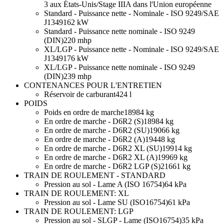
3 aux États-Unis/Stage IIIA dans l'Union européenne
Standard - Puissance nette - Nominale - ISO 9249/SAE
J1349
162 kW
Standard - Puissance nette nominale - ISO 9249
(DIN)
220 mhp
XL/LGP - Puissance nette - Nominale - ISO 9249/SAE
J1349
176 kW
XL/LGP - Puissance nette nominale - ISO 9249
(DIN)
239 mhp
CONTENANCES POUR L'ENTRETIEN
Réservoir de carburant
424 l
POIDS
Poids en ordre de marche
18984 kg
En ordre de marche - D6R2 (S)
18984 kg
En ordre de marche - D6R2 (SU)
19066 kg
En ordre de marche - D6R2 (A)
19448 kg
En ordre de marche - D6R2 XL (SU)
19914 kg
En ordre de marche - D6R2 XL (A)
19969 kg
En ordre de marche - D6R2 LGP (S)
21661 kg
TRAIN DE ROULEMENT - STANDARD
Pression au sol - Lame A (ISO 16754)
64 kPa
TRAIN DE ROULEMENT: XL
Pression au sol - Lame SU (ISO16754)
61 kPa
TRAIN DE ROULEMENT: LGP
Pression au sol - SLGP - Lame (ISO16754)
35 kPa