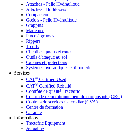
Attaches - Pelle Hydraulique
Attaches - Bulldozers
Compacteurs
Godets - Pelle Hydraulique
Grappins
Marteaux
Pince à grumes
Rippers
Treuils
Chenilles, pneus et roues
Outils d'attaque au sol
Cabines et protections
Systèmes hydrauliques et timonerie
Services
®
CAT
Certified Used
®
CAT
Certified Rebuild
Contrôle de qualité Tractafric
Centre de reconditionnement de composants (CRC)
Contrats de services Caterpillar (CVA)
Centre de formation
Garantie
Informations
Tractafric Equipment
Actualités