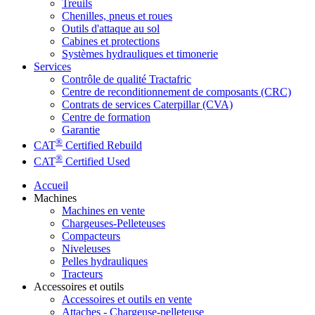
Treuils
Chenilles, pneus et roues
Outils d'attaque au sol
Cabines et protections
Systèmes hydrauliques et timonerie
Services
Contrôle de qualité Tractafric
Centre de reconditionnement de composants (CRC)
Contrats de services Caterpillar (CVA)
Centre de formation
Garantie
®
CAT
Certified Rebuild
®
CAT
Certified Used
Accueil
Machines
Machines en vente
Chargeuses-Pelleteuses
Compacteurs
Niveleuses
Pelles hydrauliques
Tracteurs
Accessoires et outils
Accessoires et outils en vente
Attaches - Chargeuse-pelleteuse