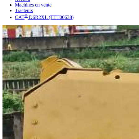
Machines en vente
Tracteurs
®
CAT
D6R2XL (TTT00638)