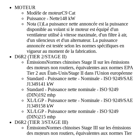
MOTEUR
Modèle de moteur
C9 Cat
Puissance - Nette
148 kW
Nota (1)
La puissance nette annoncée est la puissance
disponible au volant si le moteur est équipé d'un
ventilateur utilisé à vitesse maximale, d'un filtre à air,
d'un silencieux et d'un alternateur. La puissance
annoncée est testée selon les normes spécifiques en
vigueur au moment de la fabrication.
D6R2 (TIER 2/STAGE II)
Émissions
Normes chinoises Stage II sur les émissions
des moteurs non routiers, équivalentes aux normes EPA
Tier 2 aux États-Unis/Stage II dans l'Union européenne
Standard - Puissance nette - Nominale - ISO 9249/SAE
J1349
141 kW
Standard - Puissance nette nominale - ISO 9249
(DIN)
192 mhp
XL/LGP - Puissance nette - Nominale - ISO 9249/SAE
J1349
158 kW
XL/LGP - Puissance nette nominale - ISO 9249
(DIN)
215 mhp
D6R2 (TIER 3/STAGE III)
Émissions
Normes chinoises Stage III sur les émissions
des moteurs non routiers, équivalentes aux normes Tier