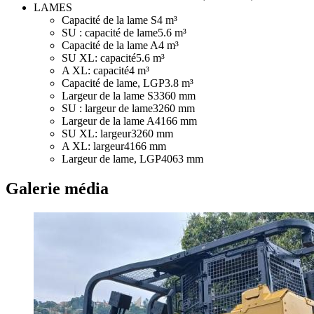
LAMES
Capacité de la lame S
4 m³
SU : capacité de lame
5.6 m³
Capacité de la lame A
4 m³
SU XL: capacité
5.6 m³
A XL: capacité
4 m³
Capacité de lame, LGP
3.8 m³
Largeur de la lame S
3360 mm
SU : largeur de lame
3260 mm
Largeur de la lame A
4166 mm
SU XL: largeur
3260 mm
A XL: largeur
4166 mm
Largeur de lame, LGP
4063 mm
Galerie média