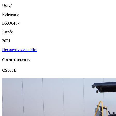
Usagé
Référence
BXO6487
Année
2021
Découvrez cette offre
Compacteurs
CS533E