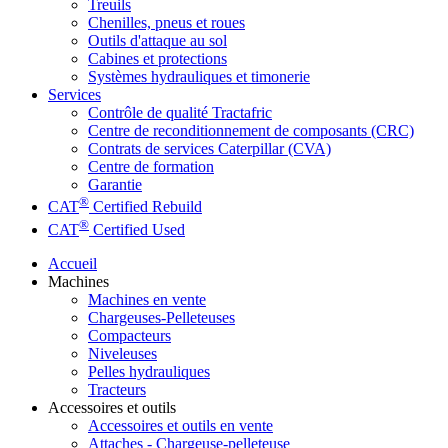
Treuils
Chenilles, pneus et roues
Outils d'attaque au sol
Cabines et protections
Systèmes hydrauliques et timonerie
Services
Contrôle de qualité Tractafric
Centre de reconditionnement de composants (CRC)
Contrats de services Caterpillar (CVA)
Centre de formation
Garantie
®
CAT
Certified Rebuild
®
CAT
Certified Used
Accueil
Machines
Machines en vente
Chargeuses-Pelleteuses
Compacteurs
Niveleuses
Pelles hydrauliques
Tracteurs
Accessoires et outils
Accessoires et outils en vente
Attaches - Chargeuse-pelleteuse