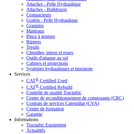
Attaches - Pelle Hydraulique
Attaches - Bulldozers
Compacteurs
Godets - Pelle Hydraulique
Grappins
Marteaux
Pince à grumes
Rippers
Treuils
Chenilles, pneus et roues
Outils d'attaque au sol
Cabines et protections
Systèmes hydrauliques et timonerie
Services
®
CAT
Certified Used
®
CAT
Certified Rebuild
Contrôle de qualité Tractafric
Centre de reconditionnement de composants (CRC)
Contrats de services Caterpillar (CVA)
Centre de formation
Garantie
Informations
Tractafric Equipment
Actualités