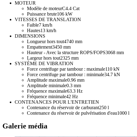
MOTEUR
Modèle de moteur
C4.4 Cat
Puissance brute
106 kW
VITESSES DE TRANSLATION
Faible
7 km/h
Hautes
13 km/h
DIMENSIONS
Longueur hors tout
4740 mm
Empattement
3450 mm
Hauteur - Avec la structure ROPS/FOPS
3068 mm
Largeur hors tout
2325 mm
SYSTÈME DE VIBRATION
Force centrifuge par tambour : maximale
110 kN
Force centrifuge par tambour : minimale
34.7 kN
Amplitude maximale
0.96 mm
Amplitude minimale
0.3 mm
Fréquence maximale
63.3 Hz
Fréquence minimale
42 Hz
CONTENANCES POUR L'ENTRETIEN
Contenance du réservoir de carburant
250 l
Contenance du réservoir de pulvérisation d'eau
1000 l
Galerie média