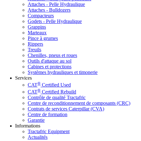
Attaches - Pelle Hydraulique
Attaches - Bulldozers
Compacteurs
Godets - Pelle Hydraulique
Grappins
Marteaux
Pince à grumes
Rippers
Treuils
Chenilles, pneus et roues
Outils d'attaque au sol
Cabines et protections
Systèmes hydrauliques et timonerie
Services
®
CAT
Certified Used
®
CAT
Certified Rebuild
Contrôle de qualité Tractafric
Centre de reconditionnement de composants (CRC)
Contrats de services Caterpillar (CVA)
Centre de formation
Garantie
Informations
Tractafric Equipment
Actualités