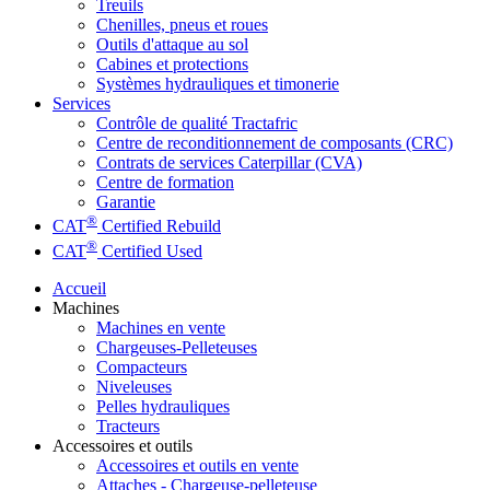
Treuils
Chenilles, pneus et roues
Outils d'attaque au sol
Cabines et protections
Systèmes hydrauliques et timonerie
Services
Contrôle de qualité Tractafric
Centre de reconditionnement de composants (CRC)
Contrats de services Caterpillar (CVA)
Centre de formation
Garantie
®
CAT
Certified Rebuild
®
CAT
Certified Used
Accueil
Machines
Machines en vente
Chargeuses-Pelleteuses
Compacteurs
Niveleuses
Pelles hydrauliques
Tracteurs
Accessoires et outils
Accessoires et outils en vente
Attaches - Chargeuse-pelleteuse