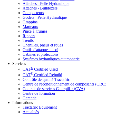
Attaches - Pelle Hydraulique
Attaches - Bulldozers
Compacteurs
Godets - Pelle Hydraulique
Grappins
Marteaux
Pince à grumes
Rippers
Treuils
Chenilles, pneus et roues
Outils d'attaque au sol
Cabines et protections
Systèmes hydrauliques et timonerie
Services
®
CAT
Certified Used
®
CAT
Certified Rebuild
Contrôle de qualité Tractafric
Centre de reconditionnement de composants (CRC)
Contrats de services Caterpillar (CVA)
Centre de formation
Garantie
Informations
Tractafric Equipment
Actualités