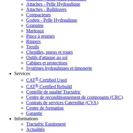
Attaches - Pelle Hydraulique
Attaches - Bulldozers
Compacteurs
Godets - Pelle Hydraulique
Grappins
Marteaux
Pince à grumes
Rippers
Treuils
Chenilles, pneus et roues
Outils d'attaque au sol
Cabines et protections
Systèmes hydrauliques et timonerie
Services
®
CAT
Certified Used
®
CAT
Certified Rebuild
Contrôle de qualité Tractafric
Centre de reconditionnement de composants (CRC)
Contrats de services Caterpillar (CVA)
Centre de formation
Garantie
Informations
Tractafric Equipment
Actualités