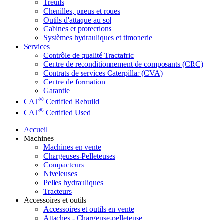
Treuils
Chenilles, pneus et roues
Outils d'attaque au sol
Cabines et protections
Systèmes hydrauliques et timonerie
Services
Contrôle de qualité Tractafric
Centre de reconditionnement de composants (CRC)
Contrats de services Caterpillar (CVA)
Centre de formation
Garantie
®
CAT
Certified Rebuild
®
CAT
Certified Used
Accueil
Machines
Machines en vente
Chargeuses-Pelleteuses
Compacteurs
Niveleuses
Pelles hydrauliques
Tracteurs
Accessoires et outils
Accessoires et outils en vente
Attaches - Chargeuse-pelleteuse