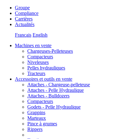
Groupe
Compliance
Carrières
Actualités
Français
English
Machines en vente
Chargeuses-Pelleteuses
Compacteurs
Niveleuses
Pelles hydrauliques
Tracteurs
Accessoires et outils en vente
Attaches - Chargeuse-pelleteuse
Attaches - Pelle Hydraulique
Attaches - Bulldozers
Compacteurs
Godets - Pelle Hydraulique
Grappins
Marteaux
Pince à grumes
Rippers