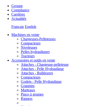
Groupe
Compliance
Carrières
Actualités
Français
English
Machines en vente
Chargeuses-Pelleteuses
Compacteurs
Niveleuses
Pelles hydrauliques
Tracteurs
Accessoires et outils en vente
Attaches - Chargeuse-pelleteuse
Attaches - Pelle Hydraulique
Attaches - Bulldozers
Compacteurs
Godets - Pelle Hydraulique
Grappins
Marteaux
Pince à grumes
Rippers