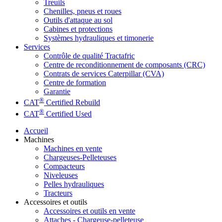
Treuils
Chenilles, pneus et roues
Outils d'attaque au sol
Cabines et protections
Systèmes hydrauliques et timonerie
Services
Contrôle de qualité Tractafric
Centre de reconditionnement de composants (CRC)
Contrats de services Caterpillar (CVA)
Centre de formation
Garantie
®
CAT
Certified Rebuild
®
CAT
Certified Used
Accueil
Machines
Machines en vente
Chargeuses-Pelleteuses
Compacteurs
Niveleuses
Pelles hydrauliques
Tracteurs
Accessoires et outils
Accessoires et outils en vente
Attaches - Chargeuse-pelleteuse