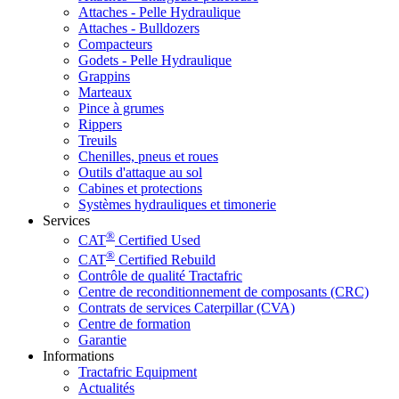
Attaches - Pelle Hydraulique
Attaches - Bulldozers
Compacteurs
Godets - Pelle Hydraulique
Grappins
Marteaux
Pince à grumes
Rippers
Treuils
Chenilles, pneus et roues
Outils d'attaque au sol
Cabines et protections
Systèmes hydrauliques et timonerie
Services
®
CAT
Certified Used
®
CAT
Certified Rebuild
Contrôle de qualité Tractafric
Centre de reconditionnement de composants (CRC)
Contrats de services Caterpillar (CVA)
Centre de formation
Garantie
Informations
Tractafric Equipment
Actualités