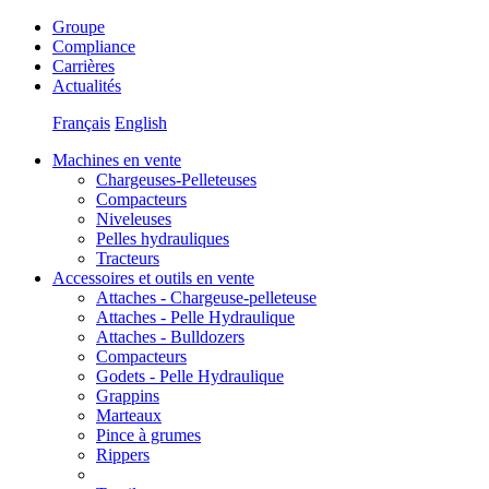
Groupe
Compliance
Carrières
Actualités
Français
English
Machines en vente
Chargeuses-Pelleteuses
Compacteurs
Niveleuses
Pelles hydrauliques
Tracteurs
Accessoires et outils en vente
Attaches - Chargeuse-pelleteuse
Attaches - Pelle Hydraulique
Attaches - Bulldozers
Compacteurs
Godets - Pelle Hydraulique
Grappins
Marteaux
Pince à grumes
Rippers