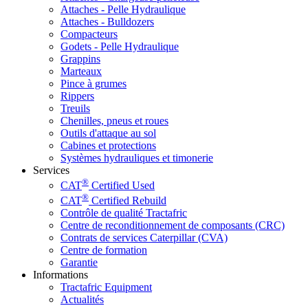
Attaches - Pelle Hydraulique
Attaches - Bulldozers
Compacteurs
Godets - Pelle Hydraulique
Grappins
Marteaux
Pince à grumes
Rippers
Treuils
Chenilles, pneus et roues
Outils d'attaque au sol
Cabines et protections
Systèmes hydrauliques et timonerie
Services
®
CAT
Certified Used
®
CAT
Certified Rebuild
Contrôle de qualité Tractafric
Centre de reconditionnement de composants (CRC)
Contrats de services Caterpillar (CVA)
Centre de formation
Garantie
Informations
Tractafric Equipment
Actualités