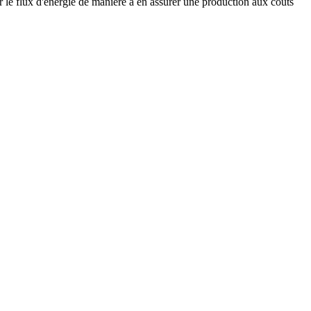
r le flux d'énergie de manière à en assurer une production aux coûts