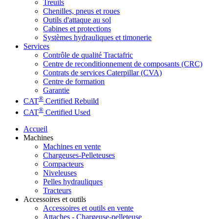
Treuils
Chenilles, pneus et roues
Outils d'attaque au sol
Cabines et protections
Systèmes hydrauliques et timonerie
Services
Contrôle de qualité Tractafric
Centre de reconditionnement de composants (CRC)
Contrats de services Caterpillar (CVA)
Centre de formation
Garantie
®
CAT
Certified Rebuild
®
CAT
Certified Used
Accueil
Machines
Machines en vente
Chargeuses-Pelleteuses
Compacteurs
Niveleuses
Pelles hydrauliques
Tracteurs
Accessoires et outils
Accessoires et outils en vente
Attaches - Chargeuse-pelleteuse