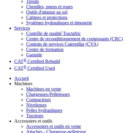
Treuils
Chenilles, pneus et roues
Outils d'attaque au sol
Cabines et protections
Systèmes hydrauliques et timonerie
Services
Contrôle de qualité Tractafric
Centre de reconditionnement de composants (CRC)
Contrats de services Caterpillar (CVA)
Centre de formation
Garantie
®
CAT
Certified Rebuild
®
CAT
Certified Used
Accueil
Machines
Machines en vente
Chargeuses-Pelleteuses
Compacteurs
Niveleuses
Pelles hydrauliques
Tracteurs
Accessoires et outils
Accessoires et outils en vente
Attaches - Chargeuse-pelleteuse