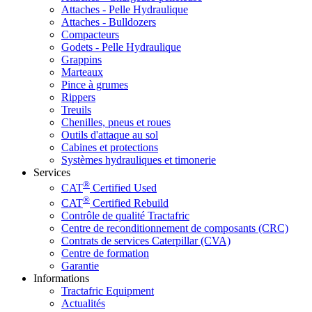
Attaches - Pelle Hydraulique
Attaches - Bulldozers
Compacteurs
Godets - Pelle Hydraulique
Grappins
Marteaux
Pince à grumes
Rippers
Treuils
Chenilles, pneus et roues
Outils d'attaque au sol
Cabines et protections
Systèmes hydrauliques et timonerie
Services
®
CAT
Certified Used
®
CAT
Certified Rebuild
Contrôle de qualité Tractafric
Centre de reconditionnement de composants (CRC)
Contrats de services Caterpillar (CVA)
Centre de formation
Garantie
Informations
Tractafric Equipment
Actualités