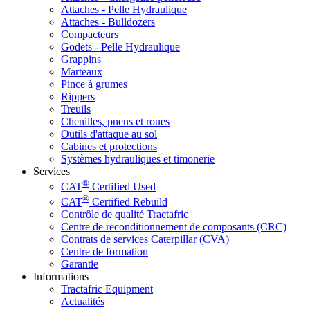
Attaches - Pelle Hydraulique
Attaches - Bulldozers
Compacteurs
Godets - Pelle Hydraulique
Grappins
Marteaux
Pince à grumes
Rippers
Treuils
Chenilles, pneus et roues
Outils d'attaque au sol
Cabines et protections
Systèmes hydrauliques et timonerie
Services
®
CAT
Certified Used
®
CAT
Certified Rebuild
Contrôle de qualité Tractafric
Centre de reconditionnement de composants (CRC)
Contrats de services Caterpillar (CVA)
Centre de formation
Garantie
Informations
Tractafric Equipment
Actualités