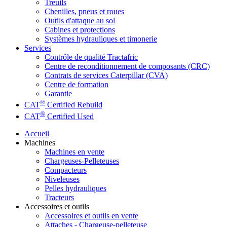
Treuils
Chenilles, pneus et roues
Outils d'attaque au sol
Cabines et protections
Systèmes hydrauliques et timonerie
Services
Contrôle de qualité Tractafric
Centre de reconditionnement de composants (CRC)
Contrats de services Caterpillar (CVA)
Centre de formation
Garantie
®
CAT
Certified Rebuild
®
CAT
Certified Used
Accueil
Machines
Machines en vente
Chargeuses-Pelleteuses
Compacteurs
Niveleuses
Pelles hydrauliques
Tracteurs
Accessoires et outils
Accessoires et outils en vente
Attaches - Chargeuse-pelleteuse