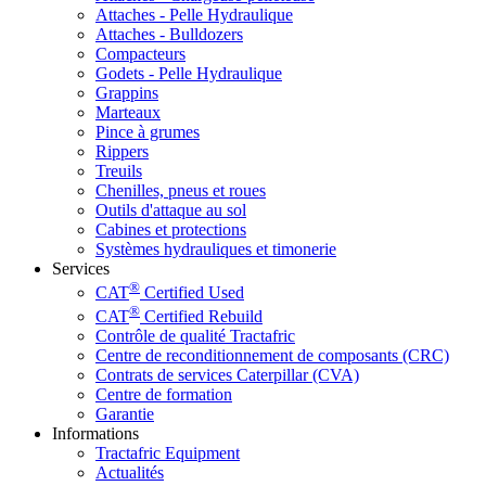
Attaches - Pelle Hydraulique
Attaches - Bulldozers
Compacteurs
Godets - Pelle Hydraulique
Grappins
Marteaux
Pince à grumes
Rippers
Treuils
Chenilles, pneus et roues
Outils d'attaque au sol
Cabines et protections
Systèmes hydrauliques et timonerie
Services
®
CAT
Certified Used
®
CAT
Certified Rebuild
Contrôle de qualité Tractafric
Centre de reconditionnement de composants (CRC)
Contrats de services Caterpillar (CVA)
Centre de formation
Garantie
Informations
Tractafric Equipment
Actualités