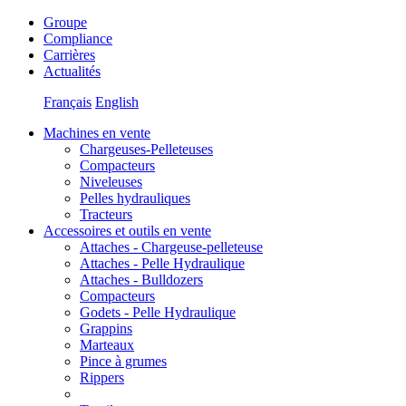
Groupe
Compliance
Carrières
Actualités
Français
English
Machines en vente
Chargeuses-Pelleteuses
Compacteurs
Niveleuses
Pelles hydrauliques
Tracteurs
Accessoires et outils en vente
Attaches - Chargeuse-pelleteuse
Attaches - Pelle Hydraulique
Attaches - Bulldozers
Compacteurs
Godets - Pelle Hydraulique
Grappins
Marteaux
Pince à grumes
Rippers