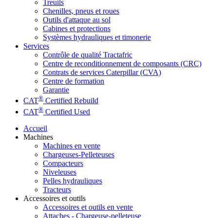
Treuils
Chenilles, pneus et roues
Outils d'attaque au sol
Cabines et protections
Systèmes hydrauliques et timonerie
Services
Contrôle de qualité Tractafric
Centre de reconditionnement de composants (CRC)
Contrats de services Caterpillar (CVA)
Centre de formation
Garantie
®
CAT
Certified Rebuild
®
CAT
Certified Used
Accueil
Machines
Machines en vente
Chargeuses-Pelleteuses
Compacteurs
Niveleuses
Pelles hydrauliques
Tracteurs
Accessoires et outils
Accessoires et outils en vente
Attaches - Chargeuse-pelleteuse