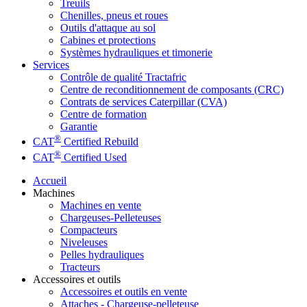
Treuils
Chenilles, pneus et roues
Outils d'attaque au sol
Cabines et protections
Systèmes hydrauliques et timonerie
Services
Contrôle de qualité Tractafric
Centre de reconditionnement de composants (CRC)
Contrats de services Caterpillar (CVA)
Centre de formation
Garantie
®
CAT
Certified Rebuild
®
CAT
Certified Used
Accueil
Machines
Machines en vente
Chargeuses-Pelleteuses
Compacteurs
Niveleuses
Pelles hydrauliques
Tracteurs
Accessoires et outils
Accessoires et outils en vente
Attaches - Chargeuse-pelleteuse