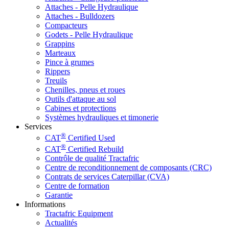
Attaches - Pelle Hydraulique
Attaches - Bulldozers
Compacteurs
Godets - Pelle Hydraulique
Grappins
Marteaux
Pince à grumes
Rippers
Treuils
Chenilles, pneus et roues
Outils d'attaque au sol
Cabines et protections
Systèmes hydrauliques et timonerie
Services
®
CAT
Certified Used
®
CAT
Certified Rebuild
Contrôle de qualité Tractafric
Centre de reconditionnement de composants (CRC)
Contrats de services Caterpillar (CVA)
Centre de formation
Garantie
Informations
Tractafric Equipment
Actualités