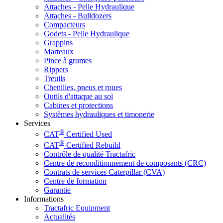
Attaches - Pelle Hydraulique
Attaches - Bulldozers
Compacteurs
Godets - Pelle Hydraulique
Grappins
Marteaux
Pince à grumes
Rippers
Treuils
Chenilles, pneus et roues
Outils d'attaque au sol
Cabines et protections
Systèmes hydrauliques et timonerie
Services
®
CAT
Certified Used
®
CAT
Certified Rebuild
Contrôle de qualité Tractafric
Centre de reconditionnement de composants (CRC)
Contrats de services Caterpillar (CVA)
Centre de formation
Garantie
Informations
Tractafric Equipment
Actualités