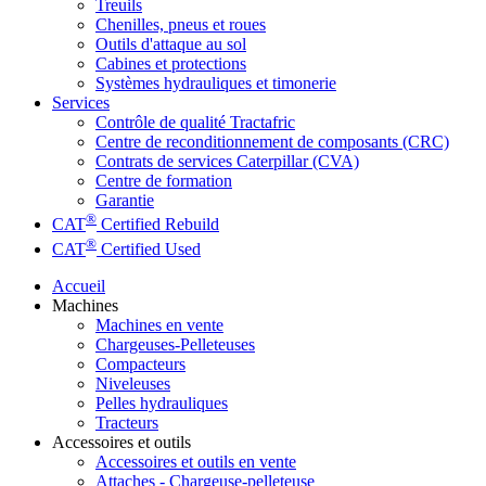
Treuils
Chenilles, pneus et roues
Outils d'attaque au sol
Cabines et protections
Systèmes hydrauliques et timonerie
Services
Contrôle de qualité Tractafric
Centre de reconditionnement de composants (CRC)
Contrats de services Caterpillar (CVA)
Centre de formation
Garantie
®
CAT
Certified Rebuild
®
CAT
Certified Used
Accueil
Machines
Machines en vente
Chargeuses-Pelleteuses
Compacteurs
Niveleuses
Pelles hydrauliques
Tracteurs
Accessoires et outils
Accessoires et outils en vente
Attaches - Chargeuse-pelleteuse