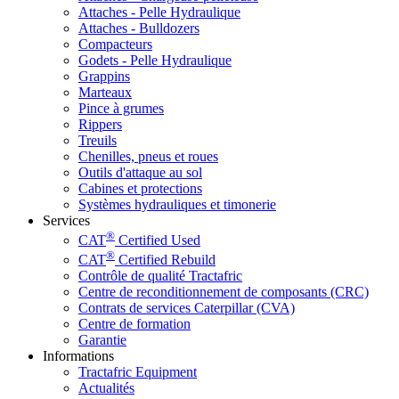
Attaches - Pelle Hydraulique
Attaches - Bulldozers
Compacteurs
Godets - Pelle Hydraulique
Grappins
Marteaux
Pince à grumes
Rippers
Treuils
Chenilles, pneus et roues
Outils d'attaque au sol
Cabines et protections
Systèmes hydrauliques et timonerie
Services
®
CAT
Certified Used
®
CAT
Certified Rebuild
Contrôle de qualité Tractafric
Centre de reconditionnement de composants (CRC)
Contrats de services Caterpillar (CVA)
Centre de formation
Garantie
Informations
Tractafric Equipment
Actualités