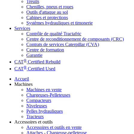
Treuils
Chenilles, pneus et roues
Outils d'attaque au sol
Cabines et protections
Systèmes hydrauliques et timonerie
Services
Contrôle de qualité Tractafric
Centre de reconditionnement de composants (CRC)
Contrats de services Caterpillar (CVA)
Centre de formation
Garantie
®
CAT
Certified Rebuild
®
CAT
Certified Used
Accueil
Machines
Machines en vente
Chargeuses-Pelleteuses
Compacteurs
Niveleuses
Pelles hydrauliques
Tracteurs
Accessoires et outils
Accessoires et outils en vente
Attaches - Chargeuse-pelleteuse