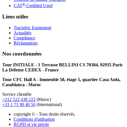
®
CAT
Certified Used
Liens utiles
Tractafric Equipment
Actualités
Compliance
Réclamations
Nos coordonnées
Tour INITIALE - 1 Terrasse BELLINI CS 70384, 92935 Paris
La Défense CEDEX - France
Tour CFC Hall A - Immeuble 58, étage 5, quartier Casa Anfa,
Casablanca - Maroc
Service clientèle
+212 522 438 222
(Maroc)
+33 1 71 90 40 50
(International)
copyright © - Tous droits réservés.
Conditions d'utilisation
RGPD et vie privée