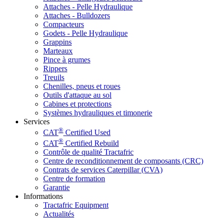
Attaches - Pelle Hydraulique
Attaches - Bulldozers
Compacteurs
Godets - Pelle Hydraulique
Grappins
Marteaux
Pince à grumes
Rippers
Treuils
Chenilles, pneus et roues
Outils d'attaque au sol
Cabines et protections
Systèmes hydrauliques et timonerie
Services
®
CAT
Certified Used
®
CAT
Certified Rebuild
Contrôle de qualité Tractafric
Centre de reconditionnement de composants (CRC)
Contrats de services Caterpillar (CVA)
Centre de formation
Garantie
Informations
Tractafric Equipment
Actualités