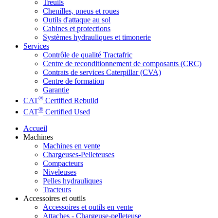
Treuils
Chenilles, pneus et roues
Outils d'attaque au sol
Cabines et protections
Systèmes hydrauliques et timonerie
Services
Contrôle de qualité Tractafric
Centre de reconditionnement de composants (CRC)
Contrats de services Caterpillar (CVA)
Centre de formation
Garantie
®
CAT
Certified Rebuild
®
CAT
Certified Used
Accueil
Machines
Machines en vente
Chargeuses-Pelleteuses
Compacteurs
Niveleuses
Pelles hydrauliques
Tracteurs
Accessoires et outils
Accessoires et outils en vente
Attaches - Chargeuse-pelleteuse