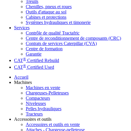
Treuils
Chenilles, pneus et roues
Outils d'attaque au sol
Cabines et protections
Systèmes hydrauliques et timonerie
Services
Contrôle de qualité Tractafric
Centre de reconditionnement de composants (CRC)
Contrats de services Caterpillar (CVA)
Centre de formation
Garantie
®
CAT
Certified Rebuild
®
CAT
Certified Used
Accueil
Machines
Machines en vente
Chargeuses-Pelleteuses
Compacteurs
Niveleuses
Pelles hydrauliques
Tracteurs
Accessoires et outils
Accessoires et outils en vente
Attaches - Chargeuse-pelleteuse