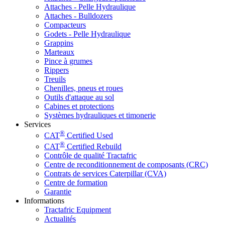
Attaches - Pelle Hydraulique
Attaches - Bulldozers
Compacteurs
Godets - Pelle Hydraulique
Grappins
Marteaux
Pince à grumes
Rippers
Treuils
Chenilles, pneus et roues
Outils d'attaque au sol
Cabines et protections
Systèmes hydrauliques et timonerie
Services
®
CAT
Certified Used
®
CAT
Certified Rebuild
Contrôle de qualité Tractafric
Centre de reconditionnement de composants (CRC)
Contrats de services Caterpillar (CVA)
Centre de formation
Garantie
Informations
Tractafric Equipment
Actualités