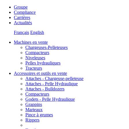
Groupe
Compliance
Carrières
Actualités
Français
English
Machines en vente
Chargeuses-Pelleteuses
Compacteurs
Niveleuses
Pelles hydrauliques
Tracteurs
Accessoires et outils en vente
Attaches - Chargeuse-pelleteuse
Attaches - Pelle Hydraulique
Attaches - Bulldozers
Compacteurs
Godets - Pelle Hydraulique
Grappins
Marteaux
Pince à grumes
Rippers