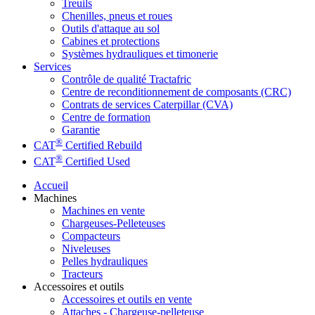
Treuils
Chenilles, pneus et roues
Outils d'attaque au sol
Cabines et protections
Systèmes hydrauliques et timonerie
Services
Contrôle de qualité Tractafric
Centre de reconditionnement de composants (CRC)
Contrats de services Caterpillar (CVA)
Centre de formation
Garantie
®
CAT
Certified Rebuild
®
CAT
Certified Used
Accueil
Machines
Machines en vente
Chargeuses-Pelleteuses
Compacteurs
Niveleuses
Pelles hydrauliques
Tracteurs
Accessoires et outils
Accessoires et outils en vente
Attaches - Chargeuse-pelleteuse