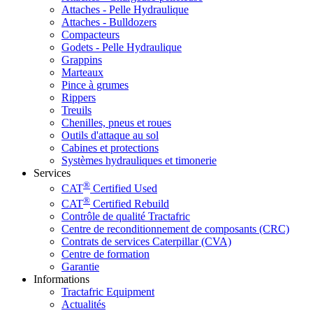
Attaches - Pelle Hydraulique
Attaches - Bulldozers
Compacteurs
Godets - Pelle Hydraulique
Grappins
Marteaux
Pince à grumes
Rippers
Treuils
Chenilles, pneus et roues
Outils d'attaque au sol
Cabines et protections
Systèmes hydrauliques et timonerie
Services
®
CAT
Certified Used
®
CAT
Certified Rebuild
Contrôle de qualité Tractafric
Centre de reconditionnement de composants (CRC)
Contrats de services Caterpillar (CVA)
Centre de formation
Garantie
Informations
Tractafric Equipment
Actualités