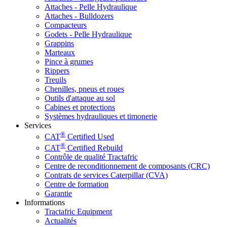
Attaches - Pelle Hydraulique
Attaches - Bulldozers
Compacteurs
Godets - Pelle Hydraulique
Grappins
Marteaux
Pince à grumes
Rippers
Treuils
Chenilles, pneus et roues
Outils d'attaque au sol
Cabines et protections
Systèmes hydrauliques et timonerie
Services
®
CAT
Certified Used
®
CAT
Certified Rebuild
Contrôle de qualité Tractafric
Centre de reconditionnement de composants (CRC)
Contrats de services Caterpillar (CVA)
Centre de formation
Garantie
Informations
Tractafric Equipment
Actualités