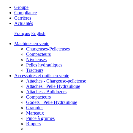
Groupe
Compliance
Carrières
Actualités
Français
English
Machines en vente
Chargeuses-Pelleteuses
Compacteurs
Niveleuses
Pelles hydrauliques
Tracteurs
Accessoires et outils en vente
Attaches - Chargeuse-pelleteuse
Attaches - Pelle Hydraulique
Attaches - Bulldozers
Compacteurs
Godets - Pelle Hydraulique
Grappins
Marteaux
Pince à grumes
Rippers