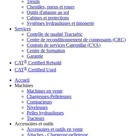
Treuils
Chenilles, pneus et roues
Outils d'attaque au sol
Cabines et protections
Systèmes hydrauliques et timonerie
Services
Contrôle de qualité Tractafric
Centre de reconditionnement de composants (CRC)
Contrats de services Caterpillar (CVA)
Centre de formation
Garantie
®
CAT
Certified Rebuild
®
CAT
Certified Used
Accueil
Machines
Machines en vente
Chargeuses-Pelleteuses
Compacteurs
Niveleuses
Pelles hydrauliques
Tracteurs
Accessoires et outils
Accessoires et outils en vente
Attaches - Chargeuse-pelleteuse